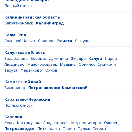
Полный список
Калининградская область
Багратионовск
Калининград
Калмыкия
Большой Царын
Садовое
Элиста
Яшкуль
Калужская область
Балабаново
Боровск
Думиничи
Жиздра
Калуга
Киров
Людиново
Малоярославец
Медынь
Обнинск
Сухиничи
Таруса
Ферзиково
Юхнов
Камчатский край
Вилючинск
Петропавловск-Камчатский
Карачаево-Черкессия
Полный список
Карелия
Кемь
Костомукша
Лахденпохья
Медвежьегорск
Олонец
Петрозаводск
Питкяранта
Пряжа
Пудож
Сегежа