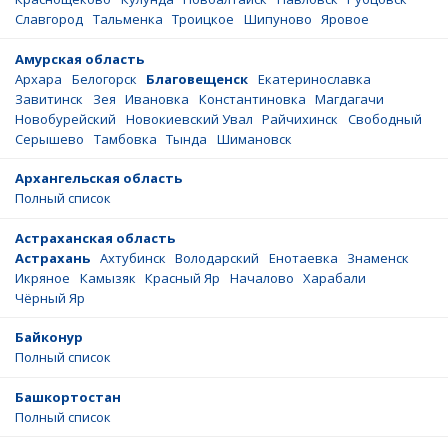
Славгород
Тальменка
Троицкое
Шипуново
Яровое
Амурская область
Архара
Белогорск
Благовещенск
Екатеринославка
Завитинск
Зея
Ивановка
Константиновка
Магдагачи
Новобурейский
Новокиевский Увал
Райчихинск
Свободный
Серышево
Тамбовка
Тында
Шимановск
Архангельская область
Полный список
Астраханская область
Астрахань
Ахтубинск
Володарский
Енотаевка
Знаменск
Икряное
Камызяк
Красный Яр
Началово
Харабали
Чёрный Яр
Байконур
Полный список
Башкортостан
Полный список