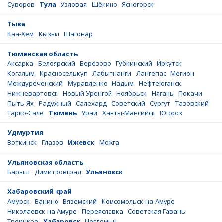
Суворов
Тула
Узловая
Щёкино
Ясногорск
Тыва
Каа-Хем
Кызыл
Шагонар
Тюменская область
Аксарка
Белоярский
Берёзово
Губкинский
Иркутск
Когалым
Красноселькуп
Лабытнанги
Лангепас
Мегион
Междуреченский
Муравленко
Надым
Нефтеюганск
Нижневартовск
Новый Уренгой
Ноябрьск
Нягань
Покачи
Пыть-Ях
Радужный
Салехард
Советский
Сургут
Тазовский
Тарко-Сале
Тюмень
Урай
Ханты-Мансийск
Югорск
Удмуртия
Воткинск
Глазов
Ижевск
Можга
Ульяновская область
Барыш
Димитровград
Ульяновск
Хабаровский край
Амурск
Ванино
Вяземский
Комсомольск-на-Амуре
Николаевск-на-Амуре
Переяславка
Советская Гавань
Троицкое
Хабаровск
Чегдомын