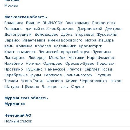
Москва
Московская область
Балашиха
Видное
ВНИИССОК
Волоколамск
Воскресенск
Голицыно
дачный посёлок Красково
Дзержинский
Дмитров
Долгопрудный
Домодедово
Дубна
Егорьевск
Жуковский
Зарайск
Ивантеевка
имени Воровского
Истра
Кашира
Клин
Коломна
Королёв
Котельники
Красногорск
Краснознаменск
Ленинский городской округ
Луховицы
Лыткарино
Люберцы
Можайск
Мытищи
Наро-Фоминск
Нахабино
Ногинск
Одинцово
Орехово-Зуево
Подольск
Протвино
Пушкино
Раменское
Реутов
Сергиев Посад
Серебряные Пруды
Серпухов
Солнечногорск
Ступино
Талдом
Усово-Тупик
Фрязино
Химки
Черноголовка
Чехов
Шатура
Щёлково
Электросталь
Юдино
Мурманская область
Мурманск
Ненецкий АО
Полный список