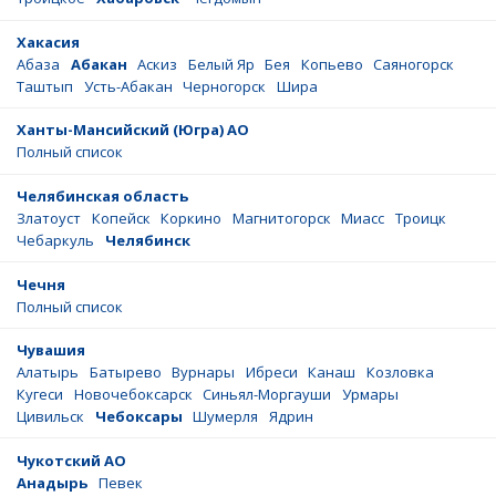
Хакасия
Абаза
Абакан
Аскиз
Белый Яр
Бея
Копьево
Саяногорск
Таштып
Усть-Абакан
Черногорск
Шира
Ханты-Мансийский (Югра) АО
Полный список
Челябинская область
Златоуст
Копейск
Коркино
Магнитогорск
Миасс
Троицк
Чебаркуль
Челябинск
Чечня
Полный список
Чувашия
Алатырь
Батырево
Вурнары
Ибреси
Канаш
Козловка
Кугеси
Новочебоксарск
Синьял-Моргауши
Урмары
Цивильск
Чебоксары
Шумерля
Ядрин
Чукотский АО
Анадырь
Певек