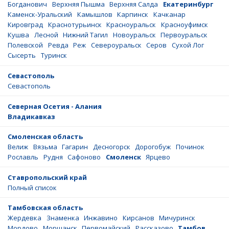
Богданович
Верхняя Пышма
Верхняя Салда
Екатеринбург
Каменск-Уральский
Камышлов
Карпинск
Качканар
Кировград
Краснотурьинск
Красноуральск
Красноуфимск
Кушва
Лесной
Нижний Тагил
Новоуральск
Первоуральск
Полевской
Ревда
Реж
Североуральск
Серов
Сухой Лог
Сысерть
Туринск
Севастополь
Севастополь
Северная Осетия - Алания
Владикавказ
Смоленская область
Велиж
Вязьма
Гагарин
Десногорск
Дорогобуж
Починок
Рославль
Рудня
Сафоново
Смоленск
Ярцево
Ставропольский край
Полный список
Тамбовская область
Жердевка
Знаменка
Инжавино
Кирсанов
Мичуринск
Мордово
Моршанск
Первомайский
Рассказово
Тамбов