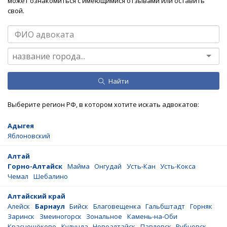
может ознакомиться с имеющимися отзывами или оставить
свой.
Найти
Выберите регион РФ, в котором хотите искать адвокатов:
Адыгея
Яблоновский
Алтай
Горно-Алтайск
Майма
Онгудай
Усть-Кан
Усть-Кокса
Чемал
Шебалино
Алтайский край
Алейск
Барнаул
Бийск
Благовещенка
Гальбштадт
Горняк
Заринск
Змеиногорск
Зональное
Камень-на-Оби
Краснощёково
Кулунда
Новоалтайск
Павловск
Рубцовск