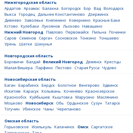
Нижегородская область
Ардатов
Арзамас
Балахна
Богородск
Бор
Вад
Володарск
Выкса
Городец
Дальнее Константиново
Дзержинск
Дивеево
Заволжье
Княгинино
Ковернино
Красные Баки
Кстово
Кулебаки
Лукоянов
Лысково
Навашино
Нижний Новгород
Павлово
Первомайск
Пильна
Починки
Саров
Семёнов
Сергач
Сосновское
Тонкино
Тоншаево
Урень
Шатки
Шахунья
Новгородская область
Боровичи
Валдай
Великий Новгород
Демянск
Крестцы
Малая Вишера
Парфино
Пестово
Старая Русса
Чудово
Новосибирская область
Баган
Барабинск
Бердск
Болотное
Венгерово
Здвинск
Искитим
Карасук
Колывань
Коченёво
Краснозёрское
Краснообск
Куйбышев
Кыштовка
Марусино
Маслянино
Мошково
Новосибирск
Обь
Ордынское
Сузун
Татарск
Тогучин
Убинское
Чаны
Черепаново
Омская область
Горьковское
Исилькуль
Калачинск
Омск
Саргатское
Таврическое
Тара