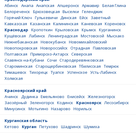
Абинск
Анапа
Анапская
Апшеронск
Армавир
Белая Глина
Белореченск
Брюховецкая
Выселки
Геленджик
Горячий Ключ
Гулькевичи
Динская
Ейск
Заветный
Кавказская
Казанская
Калининская
Каневская
Кореновск
Краснодар
Кропоткин
Крыловская
Крымск
Курганинск
Кущёвская
Лабинск
Ленинградская
Мостовской
Мысхако
Нижнебаканская
Новокубанск
Новомихайловский
Новопокровская
Новороссийск
Отрадная
Павловская
Полтавская
Приморско-Ахтарск
Северская
Славянск-на-Кубани
Сочи
Стародеревянковская
Староминская
Старощербиновская
Тбилисская
Темрюк
Тимашевск
Тихорецк
Туапсе
Успенское
Усть-Лабинск
Холмская
Красноярский край
Ачинск
Дудинка
Емельяново
Енисейск
Железногорск
Заозёрный
Зеленогорск
Кодинск
Красноярск
Лесосибирск
Минусинск
Мотыгино
Назарово
Норильск
Курганская область
Кетово
Курган
Петухово
Шадринск
Шумиха