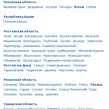
Псковская область
Великие Луки
Дедовичи
Остров
Печоры
Псков
Себеж
Республика Крым
Полный список
Ростовская область
Азов
Аксай
Багаевская
Батайск
Белая Калитва
Весёлый
Вешенская
Волгодонск
Глубокий
Гуково
Донецк
Заветное
Зерноград
Зимовники
Каменск-Шахтинский
Константиновск
Красный Сулин
Куйбышево
Матвеев Курган
Миллерово
Морозовск
Новочеркасск
Новошахтинск
Обливская
Пролетарск
Родионово-Несветайская
Ростов-на-Дону
Сальск
Семикаракорск
Таганрог
Тарасовский
Тацинская
Целина
Чертково
Шахты
Рязанская область
Касимов
Михайлов
Новомичуринск
Рыбное
Ряжск
Рязань
Сапожок
Сараи
Сасово
Скопин
Спасск-Рязанский
Тума
Ухолово
Чучково
Шацк
Шилово
Самарская область
Кинель
Новокуйбышевск
Самара
Сызрань
Тольятти