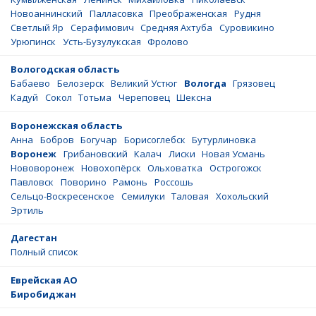
Новоаннинский
Палласовка
Преображенская
Рудня
Светлый Яр
Серафимович
Средняя Ахтуба
Суровикино
Урюпинск
Усть-Бузулукская
Фролово
Вологодская область
Бабаево
Белозерск
Великий Устюг
Вологда
Грязовец
Кадуй
Сокол
Тотьма
Череповец
Шексна
Воронежская область
Анна
Бобров
Богучар
Борисоглебск
Бутурлиновка
Воронеж
Грибановский
Калач
Лиски
Новая Усмань
Нововоронеж
Новохопёрск
Ольховатка
Острогожск
Павловск
Поворино
Рамонь
Россошь
Сельцо-Воскресенское
Семилуки
Таловая
Хохольский
Эртиль
Дагестан
Полный список
Еврейская АО
Биробиджан