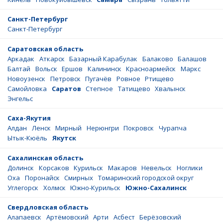
Санкт-Петербург
Санкт-Петербург
Саратовская область
Аркадак
Аткарск
Базарный Карабулак
Балаково
Балашов
Балтай
Вольск
Ершов
Калининск
Красноармейск
Маркс
Новоузенск
Петровск
Пугачёв
Ровное
Ртищево
Самойловка
Саратов
Степное
Татищево
Хвалынск
Энгельс
Саха-Якутия
Алдан
Ленск
Мирный
Нерюнгри
Покровск
Чурапча
Ытык-Кюёль
Якутск
Сахалинская область
Долинск
Корсаков
Курильск
Макаров
Невельск
Ноглики
Оха
Поронайск
Смирных
Томаринский городской округ
Углегорск
Холмск
Южно-Курильск
Южно-Сахалинск
Свердловская область
Алапаевск
Артёмовский
Арти
Асбест
Берёзовский