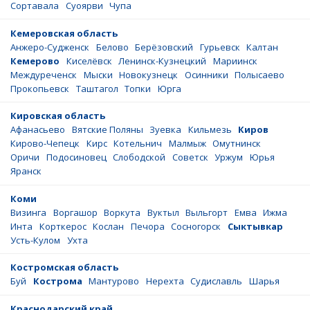
Сортавала
Суоярви
Чупа
Кемеровская область
Анжеро-Судженск
Белово
Берёзовский
Гурьевск
Калтан
Кемерово
Киселёвск
Ленинск-Кузнецкий
Мариинск
Междуреченск
Мыски
Новокузнецк
Осинники
Полысаево
Прокопьевск
Таштагол
Топки
Юрга
Кировская область
Афанасьево
Вятские Поляны
Зуевка
Кильмезь
Киров
Кирово-Чепецк
Кирс
Котельнич
Малмыж
Омутнинск
Оричи
Подосиновец
Слободской
Советск
Уржум
Юрья
Яранск
Коми
Визинга
Воргашор
Воркута
Вуктыл
Выльгорт
Емва
Ижма
Инта
Корткерос
Кослан
Печора
Сосногорск
Сыктывкар
Усть-Кулом
Ухта
Костромская область
Буй
Кострома
Мантурово
Нерехта
Судиславль
Шарья
Краснодарский край