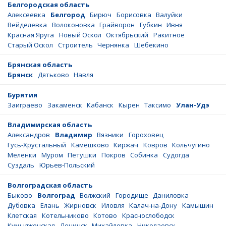
Белгородская область
Алексеевка
Белгород
Бирюч
Борисовка
Валуйки
Вейделевка
Волоконовка
Грайворон
Губкин
Ивня
Красная Яруга
Новый Оскол
Октябрьский
Ракитное
Старый Оскол
Строитель
Чернянка
Шебекино
Брянская область
Брянск
Дятьково
Навля
Бурятия
Заиграево
Закаменск
Кабанск
Кырен
Таксимо
Улан-Удэ
Владимирская область
Александров
Владимир
Вязники
Гороховец
Гусь-Хрустальный
Камешково
Киржач
Ковров
Кольчугино
Меленки
Муром
Петушки
Покров
Собинка
Судогда
Суздаль
Юрьев-Польский
Волгоградская область
Быково
Волгоград
Волжский
Городище
Даниловка
Дубовка
Елань
Жирновск
Иловля
Калач-на-Дону
Камышин
Клетская
Котельниково
Котово
Краснослободск
Кумылженская
Ленинск
Михайловка
Николаевск