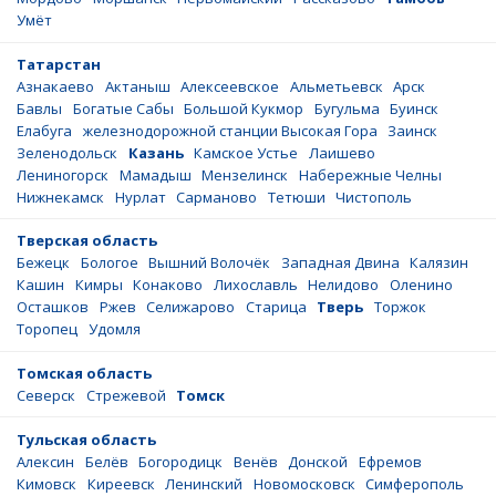
Умёт
Татарстан
Азнакаево
Актаныш
Алексеевское
Альметьевск
Арск
Бавлы
Богатые Сабы
Большой Кукмор
Бугульма
Буинск
Елабуга
железнодорожной станции Высокая Гора
Заинск
Зеленодольск
Казань
Камское Устье
Лаишево
Лениногорск
Мамадыш
Мензелинск
Набережные Челны
Нижнекамск
Нурлат
Сарманово
Тетюши
Чистополь
Тверская область
Бежецк
Бологое
Вышний Волочёк
Западная Двина
Калязин
Кашин
Кимры
Конаково
Лихославль
Нелидово
Оленино
Осташков
Ржев
Селижарово
Старица
Тверь
Торжок
Торопец
Удомля
Томская область
Северск
Стрежевой
Томск
Тульская область
Алексин
Белёв
Богородицк
Венёв
Донской
Ефремов
Кимовск
Киреевск
Ленинский
Новомосковск
Симферополь