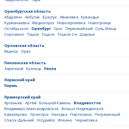
Оренбургская область
Абдулино
Акбулак
Бузулук
Ивановка
Кувандык
Курманаевка
Медногорск
Новосергиевка
Новотроицк
Октябрьское
Оренбург
Орск
Первомайский
Соль-Илецк
Сорочинск
Ташла
Тоцкое
Тоцкое 2-е
Шарлык
Орловская область
Мценск
Орёл
Пензенская область
Заречный
Кузнецк
Пенза
Пермский край
Пермь
Приморский край
Арсеньев
Артём
Большой Камень
Владивосток
Владимиро-Александровское
Вольно-Надеждинское
Кавалерово
Лучегорск
Находка
Партизанск
Пограничный
Спасск-Дальний
Уссурийск
Фокино
Черниговка