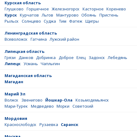
Курская область
Глушково
Горшечное
Железногорск
Касторное
Коренево
Курск
Курчатов
Льгов
Мантурово
Обоянь
Пристень
Рыльск
Солнцево
Суджа
Тим
Фатеж
Щигры
Ленинградская область
Всеволожск
Гатчина
Лужский район
Липецкая область
Грязи
Данков
Добринка
Доброе
Елец
Задонск
Лебедянь
Липецк
Усмань
Чаплыгин
Магаданская область
Магадан
Марий Эл
Волжск
Звенигово
Йошкар-Ола
Козьмодемьянск
Мари-Турек
Медведево
Морки
Советский
Мордовия
Краснослободск
Рузаевка
Саранск
Москва