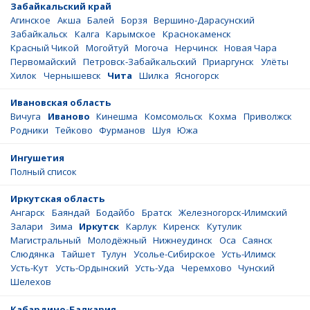
Забайкальский край
Агинское
Акша
Балей
Борзя
Вершино-Дарасунский
Забайкальск
Калга
Карымское
Краснокаменск
Красный Чикой
Могойтуй
Могоча
Нерчинск
Новая Чара
Первомайский
Петровск-Забайкальский
Приаргунск
Улёты
Хилок
Чернышевск
Чита
Шилка
Ясногорск
Ивановская область
Вичуга
Иваново
Кинешма
Комсомольск
Кохма
Приволжск
Родники
Тейково
Фурманов
Шуя
Южа
Ингушетия
Полный список
Иркутская область
Ангарск
Баяндай
Бодайбо
Братск
Железногорск-Илимский
Залари
Зима
Иркутск
Карлук
Киренск
Кутулик
Магистральный
Молодёжный
Нижнеудинск
Оса
Саянск
Слюдянка
Тайшет
Тулун
Усолье-Сибирское
Усть-Илимск
Усть-Кут
Усть-Ордынский
Усть-Уда
Черемхово
Чунский
Шелехов
Кабардино-Балкария