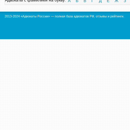
Адвокаты с фамилией на букву:
А
Б
В
Г
Д
Е
Ж
З
2013-2024 «Адвокаты России» — полная база адвокатов РФ, отзывы и рейтинги.