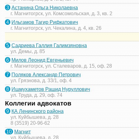
3
Астанина Ольга Николаевна
г. Магнитогрск, ул. Комсомольская, д. 3, кв. 2
4
Ильгамов Тагир Рифкатович
г. Магнитогрск, ул. Чекалина, д. 4, кв. 26
5
Садриева Галлия Галимзяновна
ул. Демы, д. 85
6
Милов Леонид Евгеньевич
г. Магнитогрск, ул. Сталеваров, д. 15, оф. 28
7
Поляков Александр Петрович
ул. Грязнова, д. 33/1, оф. 4
8
Ишмухаметов Рашид Нуруллович
ул. Труда, д. 29, оф. 74
Коллегии адвокатов
9
КА Ленинского района
ул. Куйбышева, д. 28
8 (3519) 20-96-62
10
Магнит
ул. Куйбышева, д. 28