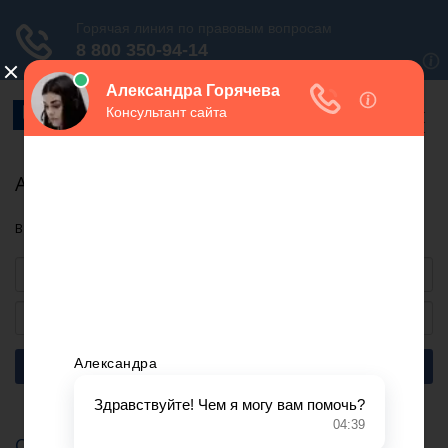
Адвокаты в Пролетарске
В Пролетарске работают 5 адвокатских кабинетов.
Найти
Самкович Лариса Антоновна