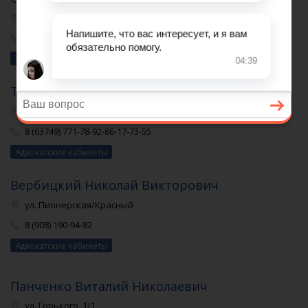
ул. Ленина, 90, к. 27
8 (63749) 955-98-92-81-01-64-76
Адвокатские кабинеты
Текутов Олег Александрович
ул. Ленина, 69
8 (63749) 771-78-92-86-17-73-55
Адвокатские кабинеты
Вербицкий Николай Викторович
ул. Пионерская/Красный
8 (908) 190-94-82
Адвокатские кабинеты
Панченко Виталий Николаевич
ул. Горького, 1/1