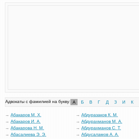
Адвокаты с фамилией на букву:
А
Б
В
Г
Д
З
И
К
Абакаров М. Х.
Абдуразаков К. М.
Абакаров И. А.
Абдурахманов М. А.
Абакарова Н. М.
Абдурахманов С. Т.
Абасалиева Э. Э.
Абдусаламов А. А.