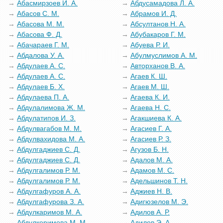
Абасмирзоев И. А.
Абдусамадова Л. А.
Абасов С. М.
Абрамов И. Д.
Абасова М. М.
Абсултанов Н. А.
Абасова Ф. Д.
Абубакаров Г. М.
Абачараев Г. М.
Абуева Р. И.
Абдалова У. А.
Абулмуслимов А. М.
Абдулаев А. С.
Авторханов В. А.
Абдулаев А. С.
Агаев К. Ш.
Абдулаев Б. Х.
Агаев М. Ш.
Абдулаева П. А.
Агаева К. И.
Абдулалимова Ж. М.
Агаева Н. С.
Абдулатипов И. З.
Агакшиева К. А.
Абдулвагабов М. М.
Агасиев Г. А.
Абдулвахидова М. А.
Агасиев Р. З.
Абдулгаджиев С. Д.
Агузов Б. Н.
Абдулгаджиев С. Д.
Адалов М. А.
Абдулгалимов Р. М.
Адамов М. С.
Абдулгалимов Р. М.
Адельшинов Т. Н.
Абдулгафуров А. А.
Аджиев Н. В.
Абдулгафурова З. А.
Адигюзелов М. Э.
Абдулкаримов М. А.
Адилов А. Р.
Абдулкеримова М. М.
Адилов Э. А.