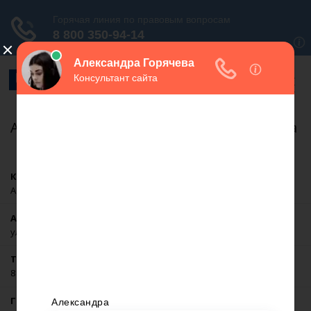
Адвокат Трошина Татьяна Александровна
Компания
Адвокатский кабинет Трошина Татьяна Александровна
Адрес
ул. Ленина, дом 45, оф. 40., Оха
Телефон
8 (914) 759-39-51
Город