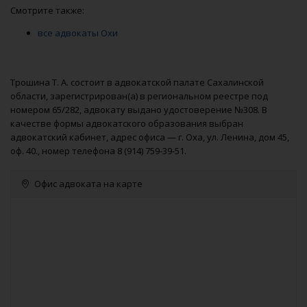
Смотрите также:
все адвокаты Охи
Трошина Т. А. состоит в адвокатской палате Сахалинской
области, зарегистрирован(а) в региональном реестре под
номером 65/282, адвокату выдано удостоверение №308. В
качестве формы адвокатского образования выбран
адвокатский кабинет, адрес офиса — г. Оха, ул. Ленина, дом 45,
оф. 40., номер телефона 8 (914) 759-39-51.
Офис адвоката на карте