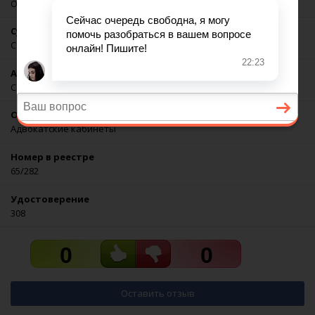
Оха
Субъект РФ
Сахалинская область
Адвокатская палата
Сахалинской области
Организационная форма
Адвокатские кабинеты
Номер в реестре
65/282
Удостоверение
308
0
0
Оставить отзыв