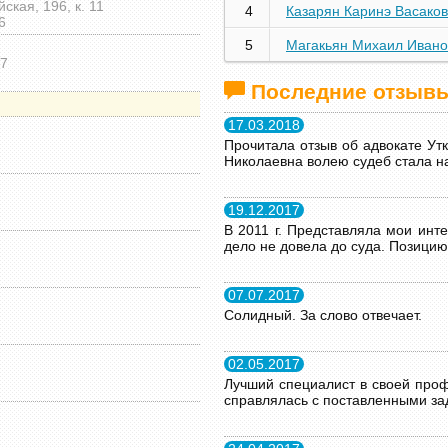
ская, 196, к. 11
4
Казарян Каринэ Васако
6
5
Магакьян Михаил Ивано
17
Последние отзыв
17.03.2018
Прочитала отзыв об адвокате Ут
Николаевна волею судеб стала н
19.12.2017
В 2011 г. Представляла мои инте
дело не довела до суда. Позицию 
07.07.2017
Солидный. За слово отвечает.
02.05.2017
Лучший специалист в своей проф
справлялась с поставленными за