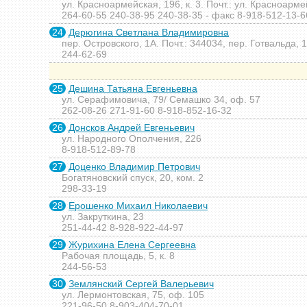
ул. Красноармейская, 196, к. 3. Почт.: ул. Красноармей
264-60-55 240-38-95 240-38-35 - факс 8-918-512-13-6
24
Дерюгина Светлана Владимировна
пер. Островского, 1А. Почт.: 344034, пер. Готвальда, 
244-62-69
25
Дешина Татьяна Евгеньевна
ул. Серафимовича, 79/ Семашко 34, оф. 57
262-08-26 271-91-60 8-918-852-16-32
26
Донсков Андрей Евгеньевич
ул. Народного Ополчения, 226
8-918-512-89-78
27
Доценко Владимир Петрович
Богатяновский спуск, 20, ком. 2
298-33-19
28
Ерошенко Михаил Николаевич
ул. Закруткина, 23
251-44-42 8-928-922-44-97
29
Журихина Елена Сергеевна
Рабочая площадь, 5, к. 8
244-56-53
30
Землянский Сергей Валерьевич
ул. Лермонтовская, 75, оф. 105
221-96-50 8-903-404-70-01