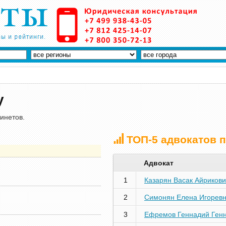
у
инетов.
ТОП-5 адвокатов 
Адвокат
1
Казарян Васак Айрикови
2
Симонян Елена Игорев
3
Ефремов Геннадий Ген