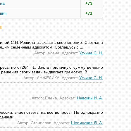
вна
+73
вич
+71
ы
киной С.Н. Решила высказать свое мнение. Светлана
ашим семейным адвокатом. Соглашусь с ...
Автор: елена Адвокат:
Уткина С. Н.
ресы по ст.264 ч1. Взяла приличную сумму денег,но
решения своих задач,выдвигает грамотно. В ...
Автор: АНЖЕЛИКА Адвокат:
Уткина С. Н.
Автор: Елена Адвокат:
Невский И. А.
ессии, знает ответы на все вопросы! Не однократно
дачами!
Автор: Станислав Адвокат:
Шопинская Я. А.