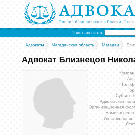
Поиск адвоката:
Адвокаты
Магаданская область
Магадан
Бли
Адвокат Близнецов Никол
Компан
Адр
Телеф
Гор
Субъект 
Адвокатская пала
Организационная фор
Номер в реест
Удостоверение
Стат