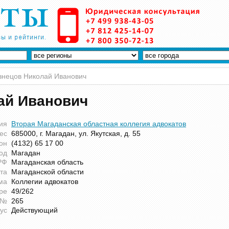
знецов Николай Иванович
ай Иванович
ия
Вторая Магаданская областная коллегия адвокатов
ес
685000, г. Магадан, ул. Якутская, д. 55
он
(4132) 65 17 00
од
Магадан
РФ
Магаданская область
та
Магаданской области
ма
Коллегии адвокатов
ре
49/262
 №
265
ус
Действующий