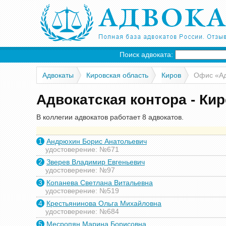
Поиск адвоката:
Адвокаты
Кировская область
Киров
Офис «Ад
Адвокатская контора - Ки
В коллегии адвокатов работает 8 адвокатов.
1
Андрюхин Борис Анатольевич
удостоверение: №671
2
Зверев Владимир Евгеньевич
удостоверение: №97
3
Копанева Светлана Витальевна
удостоверение: №519
4
Крестьянинова Ольга Михайловна
удостоверение: №684
5
Месропян Марина Борисовна