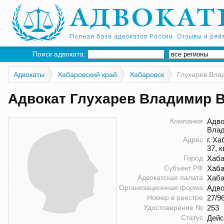
Поиск адвоката:
Адвокаты
Хабаровский край
Хабаровск
Глухарев Вла
Адвокат Глухарев Владимир 
Компания
Адво
Влад
Адрес
г. Х
37, к
Город
Хаба
Субъект РФ
Хаба
Адвокатская палата
Хаба
Организационная форма
Адво
Номер в реестре
27/9
Удостоверение №
253
Статус
Дей