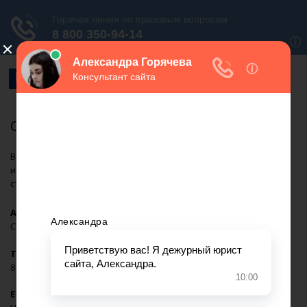
СоветникЪ
В бюро работает 2 адвоката. Для получения более подробной
информации об адвокате перейдите на его персональную
страницу.
Адрес
Сыктывкар, ул. Орджоникидзе, д. 40, офис 1
Телефон
8 (8212) 39-17-77
E-mail