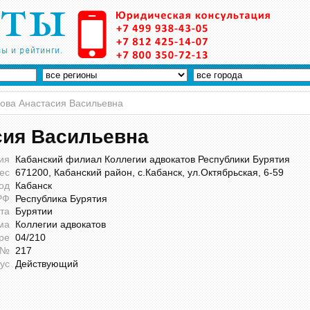
ова Анастасия Васильевна
сия Васильевна
ия
Кабанский филиал Коллегии адвокатов Республики Бурятия
ес
671200, Кабанский район, с.Кабанск, ул.Октябрьская, 6-59
од
Кабанск
РФ
Республика Бурятия
та
Бурятии
ма
Коллегии адвокатов
ре
04/210
 №
217
ус
Действующий