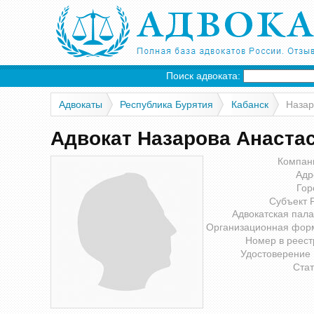
Поиск адвоката:
Адвокаты
Республика Бурятия
Кабанск
Назар
Адвокат Назарова Анаста
Компан
Адр
Гор
Субъект 
Адвокатская пала
Организационная фор
Номер в реест
Удостоверение
Стат